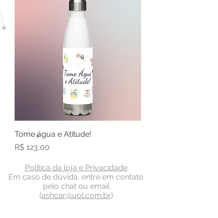
Tome água e Atitude!
Preço
R$ 123,00
Política da loja e Privacidade
Em caso de dúvida, entre em contato
pelo chat ou email
(
ashcar@uol.com.br
)