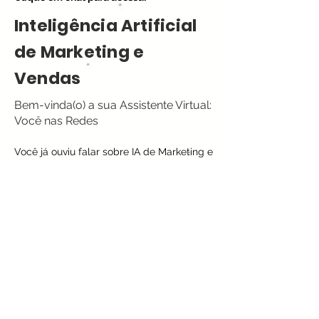
Inteligência Artificial
de Marketing e
Vendas
Bem-vinda(o) a sua Assistente Virtual:
Você nas Redes
Você já ouviu falar sobre IA de Marketing e
Vendas? Essa tecnologia está
revolucionando a forma como as
empresas se relacionam com seus
clientes e como realizam suas vendas.
Além disso, essa tecnologia permite
automatizar processos da sua empresa,
otimizando o tempo e aumentando a
eficiência.
Se você deseja melhorar o desempenho
do seu negócio e se destacar no mercado,
a IA de Marketing e Vendas é uma solução
que não pode ser ignorada.