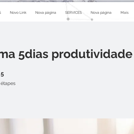
S
Novo Link
Nova página
SERVICES
Nova página
Mais
ma 5dias produtividade
5 étapes
5
étapes