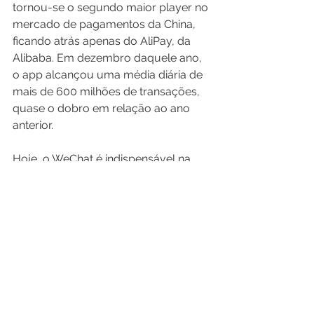
tornou-se o segundo maior player no 
mercado de pagamentos da China, 
ficando atrás apenas do AliPay, da 
Alibaba. Em dezembro daquele ano, 
o app alcançou uma média diária de 
mais de 600 milhões de transações, 
quase o dobro em relação ao ano 
anterior.
Hoje, o WeChat é indispensável na 
vida dos chineses, sendo um 
verdadeiro ecossistema que abrange 
desde pagamento de contas e 
delivery até jogos online e serviços 
como pedidos de divórcio. Os 
números refletem esse sucesso: em 
2023, o WeChat Pay contava com 935 
milhões de usuários ativos na China. 
Dos 1,37 bilhão de usuários globais, 