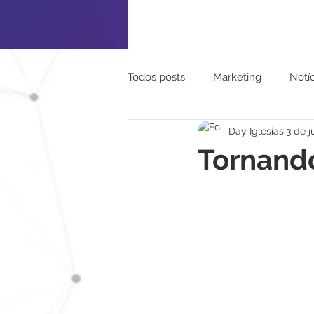
Todos posts
Marketing
Notíc
Day Iglesias
3 de j
Turismo
Pessoal
Mapa
Tornando