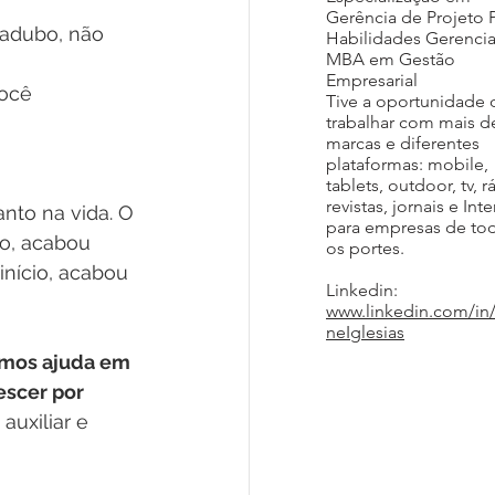
Gerência de Projeto 
 adubo, não 
Habilidades Gerencia
MBA em Gestão
Empresarial
ocê 
Tive a oportunidade 
trabalhar com mais d
marcas e diferentes
plataformas: mobile,
tablets, outdoor, tv, r
revistas, jornais e Inte
anto na vida. O 
para empresas de to
o, acabou 
os portes.
nício, acabou 
Linkedin:
www.linkedin.com/in
neIglesias
emos ajuda em 
scer por 
auxiliar e 