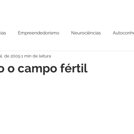
ias
Empreendedorismo
Neurociências
Autoconh
ul. de 2005
1 min de leitura
 Mental
Parábolas
 o campo fértil