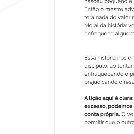
nasceu pequeno e s
Então o mestre adv
terá nada de valor
Moral da história:
enfraquece alguém 
Essa história nos en
discípulo, ao tent
enfraquecendo o pró
prejudicando o resul
A lição aqui é cla
excesso, podemos e
conta própria.
 O ve
permitir que o outr