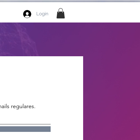
Login
ails regulares.