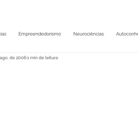
ias
Empreendedorismo
Neurociências
Autoconh
 ago. de 2006
1 min de leitura
 Mental
Parábolas