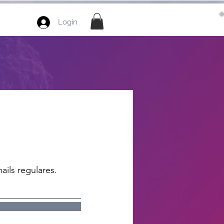
Login
ails regulares.