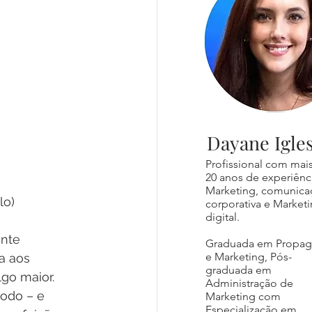
Dayane Igles
Profissional com mai
20 anos de experiênc
Marketing, comunica
lo) 
corporativa e Market
digital.
nte 
Graduada em Propa
e Marketing, Pós-
a aos 
graduada em
go maior. 
Administração de
odo – e 
Marketing com
Especialização em