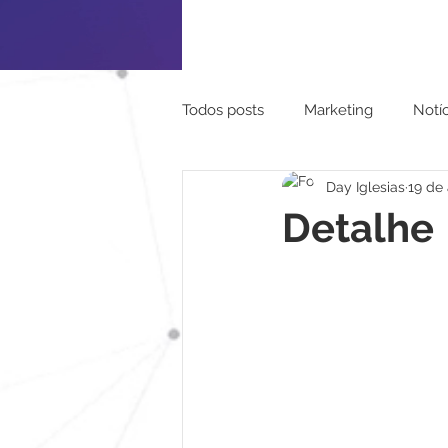
Todos posts
Marketing
Notíc
Day Iglesias
19 de
Turismo
Pessoal
Mapa
Detalhe