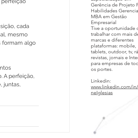
perfeição 
Gerência de Projeto 
Habilidades Gerencia
MBA em Gestão
Empresarial
sição, cada 
Tive a oportunidade 
nal, mesmo 
trabalhar com mais d
marcas e diferentes
es formam algo 
plataformas: mobile,
tablets, outdoor, tv, r
revistas, jornais e Inte
para empresas de to
ntos 
os portes.
. A perfeição, 
Linkedin:
 juntas, 
www.linkedin.com/in
neIglesias