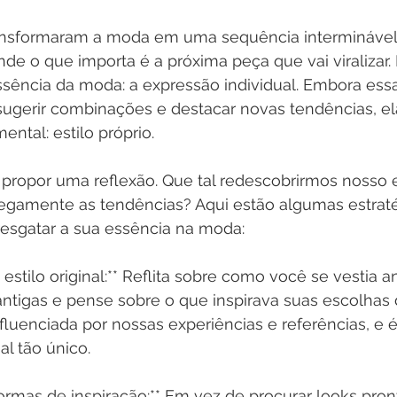
ransformaram a moda em uma sequência interminável
de o que importa é a próxima peça que vai viralizar.
ssência da moda: a expressão individual. Embora ess
sugerir combinações e destacar novas tendências, e
ntal: estilo próprio.
 propor uma reflexão. Que tal redescobrirmos nosso e
egamente as tendências? Aqui estão algumas estraté
resgatar a sua essência na moda:
estilo original:** Reflita sobre como você se vestia a
 antigas e pense sobre o que inspirava suas escolhas 
luenciada por nossas experiências e referências, e é
al tão único.
ormas de inspiração:** Em vez de procurar looks pron