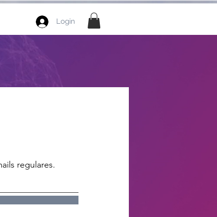
Login
ails regulares.