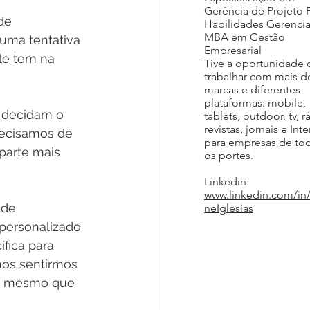
Gerência de Projeto 
de 
Habilidades Gerencia
MBA em Gestão
 uma tentativa 
Empresarial
le tem na 
Tive a oportunidade 
trabalhar com mais d
marcas e diferentes
plataformas: mobile,
 decidam o 
tablets, outdoor, tv, r
revistas, jornais e Inte
recisamos de 
para empresas de to
parte mais 
os portes.
Linkedin:
www.linkedin.com/in
nde 
neIglesias
personalizado 
fica para 
os sentirmos 
go, mesmo que 