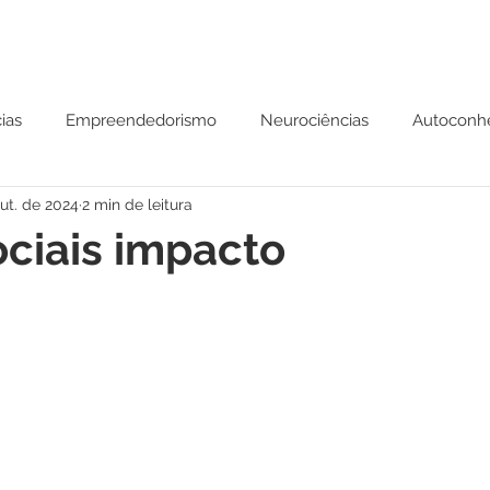
ias
Empreendedorismo
Neurociências
Autoconh
ut. de 2024
2 min de leitura
 Mental
Parábolas
ciais impacto