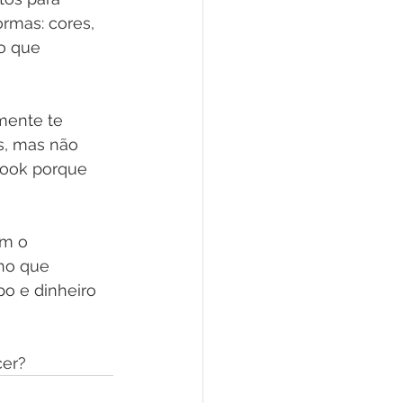
rmas: cores, 
lo que 
amente te 
s, mas não 
look porque 
m o 
no que 
o e dinheiro 
cer?