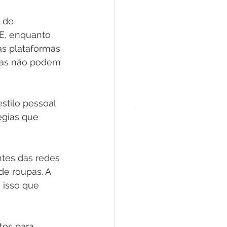
 de 
 E, enquanto 
as plataformas 
las não podem 
stilo pessoal 
gias que 
ntes das redes 
de roupas. A 
 isso que 
tos para 