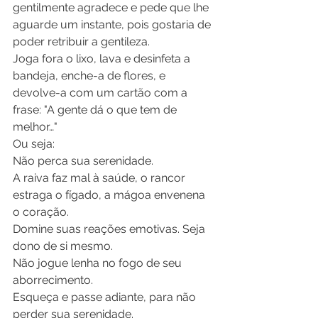
gentilmente agradece e pede que lhe 
aguarde um instante, pois gostaria de 
poder retribuir a gentileza. 
Joga fora o lixo, lava e desinfeta a 
bandeja, enche-a de flores, e 
devolve-a com um cartão com a 
frase: "A gente dá o que tem de 
melhor…" 
Ou seja: 
Não perca sua serenidade. 
A raiva faz mal à saúde, o rancor 
estraga o fígado, a mágoa envenena 
o coração. 
Domine suas reações emotivas. Seja 
dono de si mesmo. 
Não jogue lenha no fogo de seu 
aborrecimento. 
Esqueça e passe adiante, para não 
perder sua serenidade. 