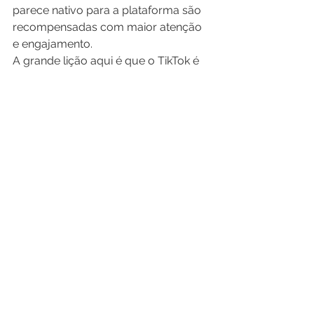
parece nativo para a plataforma são 
recompensadas com maior atenção 
e engajamento.
A grande lição aqui é que o TikTok é 
uma plataforma única que oferece 
uma maneira única de engajar e 
conectar-se com o público. As 
marcas que podem aproveitar esta 
oportunidade têm o potencial de ver 
um grande retorno do seu 
investimento.
Marketing
Empreendedorismo
Ver tudo
Posts recentes