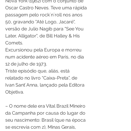
Nova York (1962) com o conjunto de 
Oscar Castro Neves. Teve uma rápida 
passagem pelo rock´n´roll nos anos 
50, gravando "Até Logo, Jacaré", 
versão de Julio Nagib para "See You 
Later, Alligator", de Bill Halley & His 
Comets. 
Excursionou pela Europa e morreu 
num acidente aéreo em Paris, no dia 
12 de julho de 1973. 
Triste episódio que, aliás, está 
relatado no livro “Caixa-Preta”, de 
Ivan Sant´Anna, lançado pela Editora 
Objetiva. 
– O nome dele era Vital Brazil Mineiro 
da Campanha por causa do lugar do 
seu nascimento: Brasil (que na época 
se escrevia com z), Minas Gerais, 