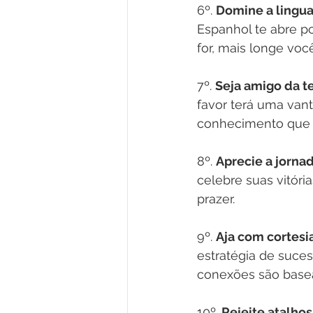
6º. 
Domine a lingu
Espanhol te abre p
for, mais longe voc
7º. 
Seja amigo da t
favor terá uma vant
conhecimento que t
8º. 
Aprecie a jornad
celebre suas vitóri
prazer.
9º. 
Aja com cortesia
estratégia de suce
conexões são base
10º. 
Rejeite atalhos