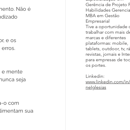
Gerência de Projeto 
mento. Não é 
Habilidades Gerencia
MBA em Gestão
ndizado 
Empresarial
Tive a oportunidade 
trabalhar com mais d
marcas e diferentes
r, e os 
plataformas: mobile,
erros. 
tablets, outdoor, tv, r
revistas, jornais e Inte
para empresas de to
os portes.
o e mente 
Linkedin:
nunca seja 
www.linkedin.com/in
neIglesias
a-o com 
alimentam sua 