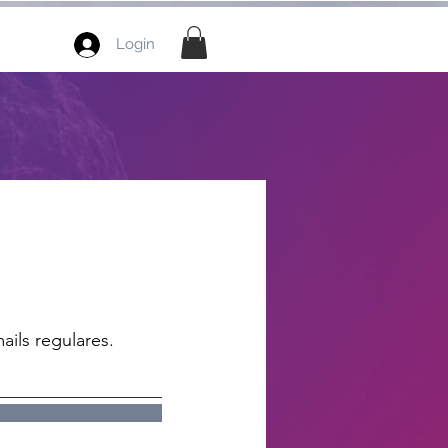
Login
ails regulares.