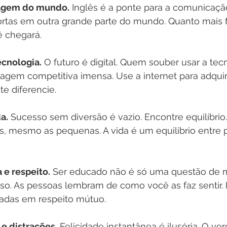
agem do mundo.
 Inglês é a ponte para a comunicação
ortas em outra grande parte do mundo. Quanto mais 
ê chegará.
ecnologia.
 O futuro é digital. Quem souber usar a tec
agem competitiva imensa. Use a internet para adquiri
e diferencie.
a.
 Sucesso sem diversão é vazio. Encontre equilíbrio. 
as, mesmo as pequenas. A vida é um equilíbrio entre 
 e respeito.
 Ser educado não é só uma questão de m
sso. As pessoas lembram de como você as faz sentir.
adas em respeito mútuo.
 e distrações.
 Felicidade instantânea é ilusória. O ver