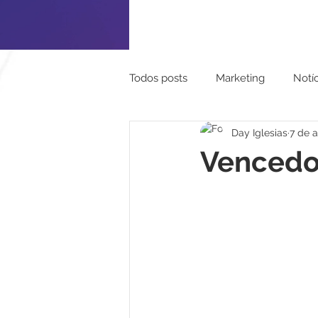
Todos posts
Marketing
Notíc
Day Iglesias
7 de 
Turismo
Pessoal
Mapa
Vencedo