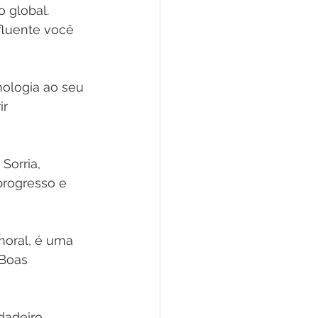
 global. 
fluente você 
nologia ao seu 
r 
Sorria, 
progresso e 
oral, é uma 
 Boas 
dadeiro 