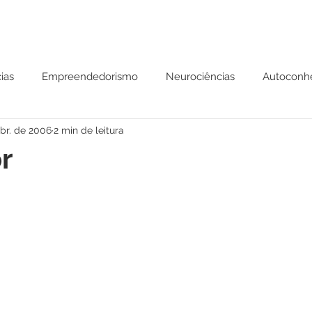
ias
Empreendedorismo
Neurociências
Autoconh
abr. de 2006
2 min de leitura
 Mental
Parábolas
r