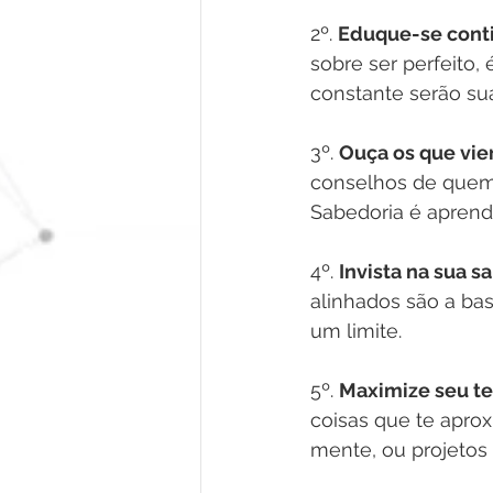
2º. 
Eduque-se cont
sobre ser perfeito,
constante serão su
3º. 
Ouça os que vie
conselhos de quem 
Sabedoria é aprend
4º. 
Invista na sua s
alinhados são a ba
um limite.
5º. 
Maximize seu t
coisas que te apro
mente, ou projetos