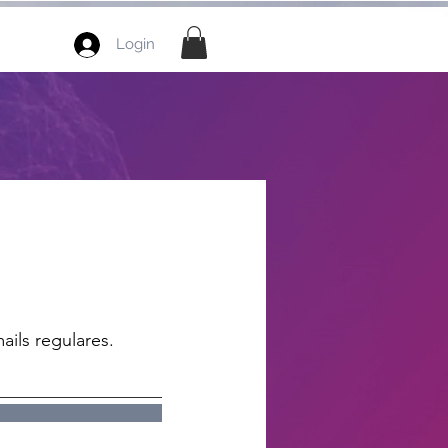
Login
ails regulares.