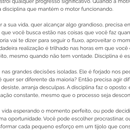
strói qualquer progresso significativo. Quando a moti
é a disciplina que mantém o motor funcionando.
 a sua vida, quer alcançar algo grandioso, precisa 
os que você busca estão nas coisas que você faz qu
oria vai te dizer para seguir o fluxo, aproveitar o mo
adeira realização é trilhado nas horas em que você 
feito, mesmo quando não tem vontade. Disciplina é es
 nas grandes decisões isoladas. Ele é forjado nos p
ê quer ser diferente da maioria? Então precisa agir dif
 desiste, arranja desculpas. A disciplina faz o oposto: 
ação constante, mesmo que o processo seja desconf
 vida esperando o momento perfeito, ou pode decidir
 oportunidade. Você pode escolher procrastinar, ou
nsformar cada pequeno esforço em um tijolo que cons