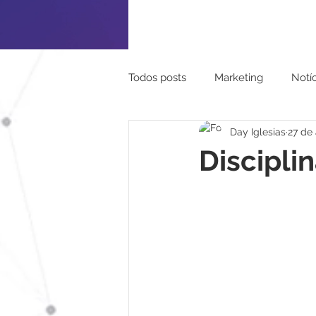
Todos posts
Marketing
Notíc
Day Iglesias
27 de
Turismo
Pessoal
Mapa
Discipli