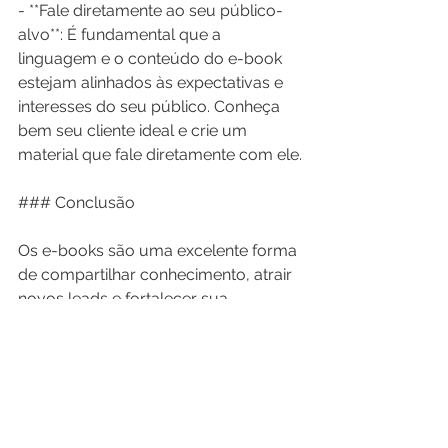
- **Fale diretamente ao seu público-
alvo**: É fundamental que a 
linguagem e o conteúdo do e-book 
estejam alinhados às expectativas e 
interesses do seu público. Conheça 
bem seu cliente ideal e crie um 
material que fale diretamente com ele.
### Conclusão
Os e-books são uma excelente forma 
de compartilhar conhecimento, atrair 
novos leads e fortalecer sua 
reputação no mercado. Ao produzir 
um conteúdo de qualidade e 
apresentá-lo de forma alinhada à 
identidade do seu negócio, você 
estará não apenas engajando seu 
público, mas também construindo 