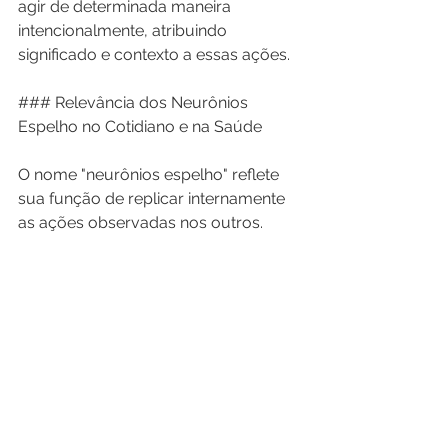
agir de determinada maneira 
intencionalmente, atribuindo 
significado e contexto a essas ações.
### Relevância dos Neurônios 
Espelho no Cotidiano e na Saúde
O nome "neurônios espelho" reflete 
sua função de replicar internamente 
as ações observadas nos outros. 
Essa capacidade é extremamente 
adaptativa, ajudando-nos a interagir 
socialmente e evitar conflitos.
A descoberta desses neurônios é 
recente, e estudos continuam a 
explorar sua relação com vários 
comportamentos e até mesmo com 
certas condições médicas. Por 