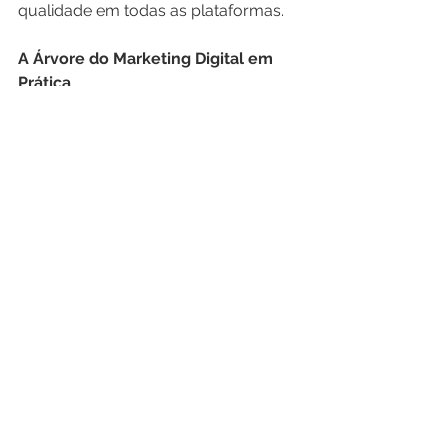
qualidade em todas as plataformas.
A Árvore do Marketing Digital em 
Prática
Assim como uma árvore cresce em 
direção ao sol, suas estratégias de 
marketing devem evoluir em busca 
de novos horizontes. Cada decisão e 
cada ação é como o crescimento de 
um galho, expandindo o alcance de 
sua marca. Mas para colher os frutos, 
é preciso paciência, cuidado e 
dedicação.
Você está disposto a plantar sua 
árvore e cultivá-la com o tempo e 
esforço necessários? Ou deseja 
apenas colher os frutos sem investir 