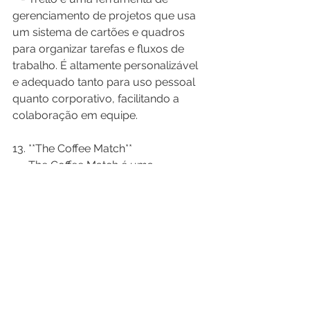
gerenciamento de projetos que usa 
um sistema de cartões e quadros 
para organizar tarefas e fluxos de 
trabalho. É altamente personalizável 
e adequado tanto para uso pessoal 
quanto corporativo, facilitando a 
colaboração em equipe.
13. **The Coffee Match**  
   - The Coffee Match é uma 
plataforma de networking para 
empreendedores que facilita a 
conexão com outros profissionais 
para troca de ideias e colaboração. 
Inspirado na ideia de uma "pausa 
para o café", o app é ideal para 
expandir a rede de contatos e 
fomentar parcerias.