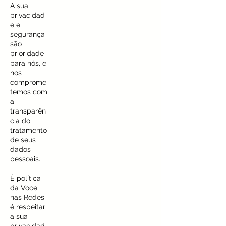
A sua
privacidad
e e
segurança
são
prioridade
para nós, e
nos
comprome
temos com
a
transparên
cia do
tratamento
de seus
dados
pessoais.
É política
da Voce
nas Redes
é respeitar
a sua