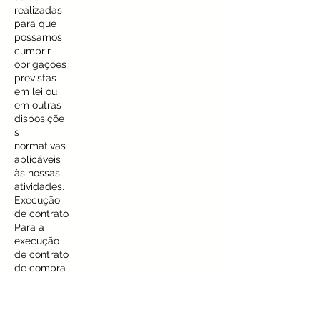
realizadas
para que
possamos
cumprir
obrigações
previstas
em lei ou
em outras
disposiçõe
s
normativas
aplicáveis
às nossas
atividades.
Execução
de contrato
Para a
execução
de contrato
de compra
e venda ou
de
prestação