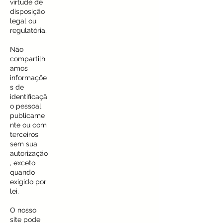
virtude de
disposição
legal ou
regulatória.
Não
compartilh
amos
informaçõe
s de
identificaçã
o pessoal
publicame
nte ou com
terceiros
sem sua
autorização
, exceto
quando
exigido por
lei.
O nosso
site pode