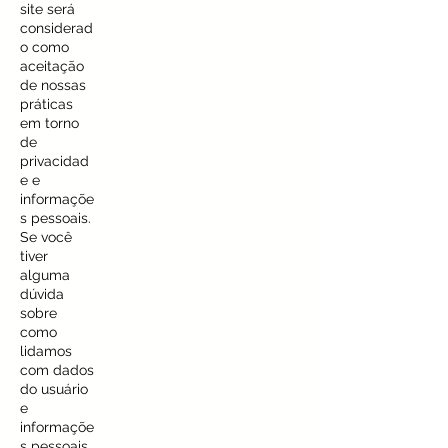
site será
considerad
o como
aceitação
de nossas
práticas
em torno
de
privacidad
e e
informaçõe
s pessoais.
Se você
tiver
alguma
dúvida
sobre
como
lidamos
com dados
do usuário
e
informaçõe
s pessoais,