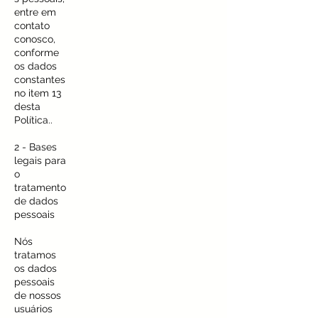
entre em
contato
conosco,
conforme
os dados
constantes
no item 13
desta
Política..
2 - Bases
legais para
o
tratamento
de dados
pessoais
Nós
tratamos
os dados
pessoais
de nossos
usuários