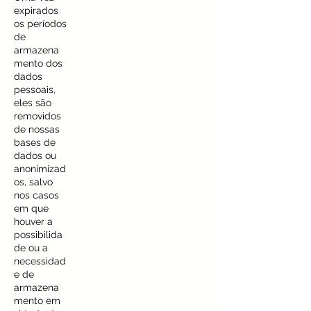
expirados
os períodos
de
armazena
mento dos
dados
pessoais,
eles são
removidos
de nossas
bases de
dados ou
anonimizad
os, salvo
nos casos
em que
houver a
possibilida
de ou a
necessidad
e de
armazena
mento em