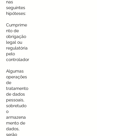
nas
seguintes
hipóteses:
Cumprime
nto de
obrigação
legal ou
regulatória
pelo
controlador
Algumas
operações
de
tratamento
de dados
pessoais,
sobretudo
o
armazena
mento de
dados,
serão