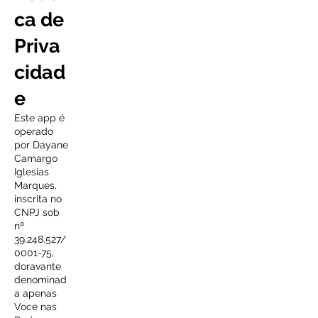
ca de
Priva
cidad
e
Este app é
operado
por Dayane
Camargo
Iglesias
Marques,
inscrita no
CNPJ sob
nº
39.248.527
/
0001-75,
doravante
denominad
a apenas
Voce nas