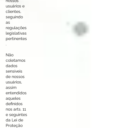
nossos
usuários e
clientes,
seguindo
as
regulações
legislativas
pertinentes
.
Não
coletamos
dados
sensíveis
de nossos
usuários,
assim
entendidos
aqueles
definidos
nos arts. 11
e seguintes
da Lei de
Proteção