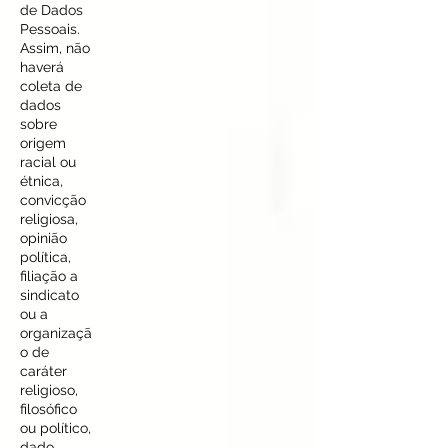
de Dados
Pessoais.
Assim, não
haverá
coleta de
dados
sobre
origem
racial ou
étnica,
convicção
religiosa,
opinião
política,
filiação a
sindicato
ou a
organizaçã
o de
caráter
religioso,
filosófico
ou político,
dado