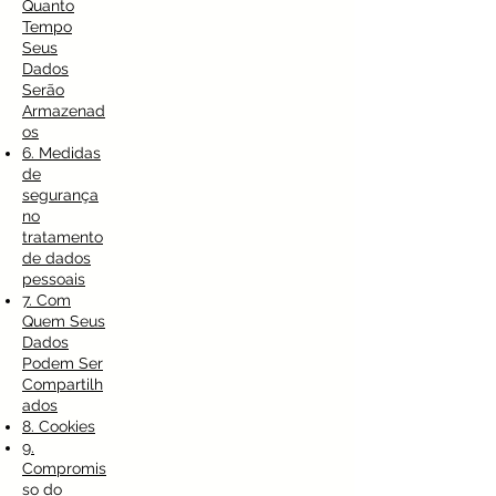
Quanto
Tempo
Seus
Dados
Serão
Armazenad
os
6. Medidas
de
segurança
no
tratamento
de dados
pessoais
7. Com
Quem Seus
Dados
Podem Ser
Compartilh
ados
8. Cookies
9.
Compromis
so do