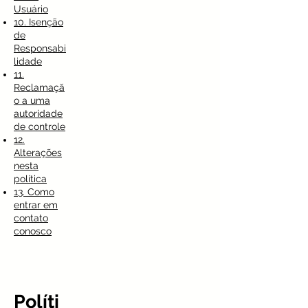
Usuário
10. Isenção
de
Responsabi
lidade
11.
Reclamaçã
o a uma
autoridade
de controle
12.
Alterações
nesta
política
13. Como
entrar em
contato
conosco
Políti