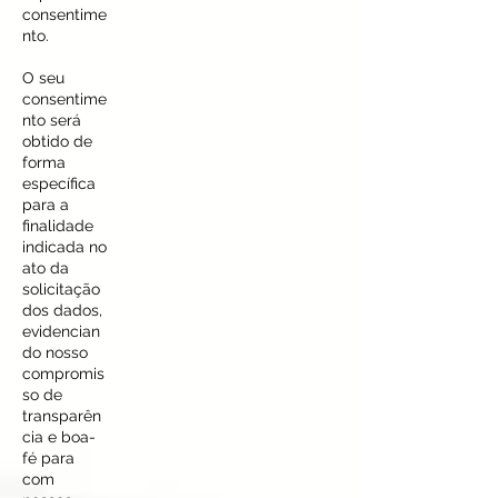
consentime
nto.
O seu
consentime
nto será
obtido de
forma
específica
para a
finalidade
indicada no
ato da
solicitação
dos dados,
evidencian
do nosso
compromis
so de
transparên
cia e boa-
fé para
com