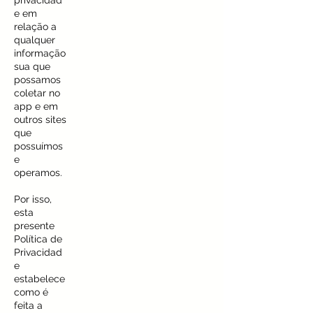
privacidad
e em
relação a
qualquer
informação
sua que
possamos
coletar no
app e em
outros sites
que
possuímos
e
operamos.
Por isso,
esta
presente
Política de
Privacidad
e
estabelece
como é
feita a