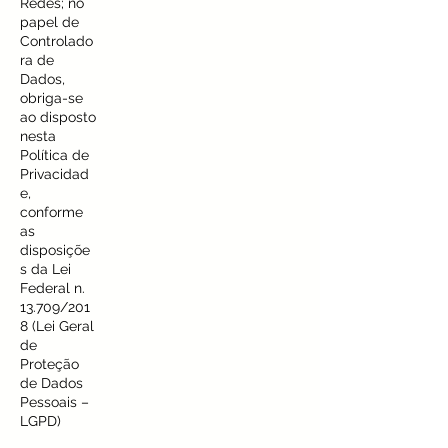
Redes; no
papel de
Controlado
ra de
Dados,
obriga-se
ao disposto
nesta
Política de
Privacidad
e,
conforme
as
disposiçõe
s da Lei
Federal n.
13.709/201
8 (Lei Geral
de
Proteção
de Dados
Pessoais –
LGPD)