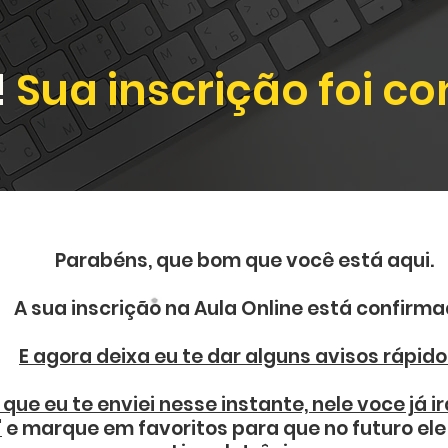
!
Sua inscrição foi c
Parabéns, que bom que você está aqui.
A sua inscrição na Aula Online está confirma
E agora deixa eu te dar alguns avisos rápid
 que eu te enviei nesse instante, nele voce já i
"
e marque em favoritos para que no futuro el