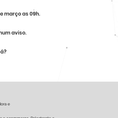
de março as 09h.
hum aviso.
lá?
dora e