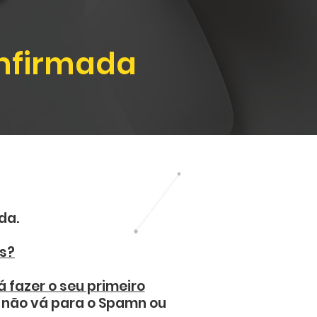
onfirmada
da.
os?
rá fazer o seu primeiro
e não vá para o Spamn ou