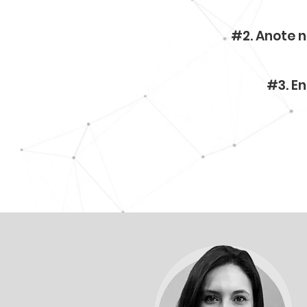
#2. Anote n
#3. E