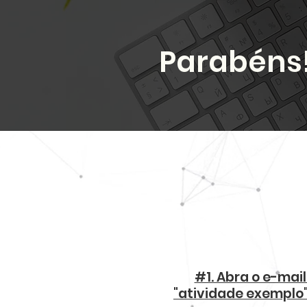
Parabéns
#1. Abra o e-mail
"atividade exemplo