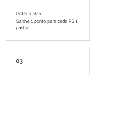
Order a plan
Ganhe 1 ponto para cada R$ 1
gastos
03
Recompensas
10% em produtos da loja
100 pontos = 10% de desconto
no valor do item mais barato
no carrinho