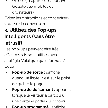
Un design épuré et responsive 
(adapté aux mobiles et 
ordinateurs).
Évitez les distractions et concentrez-
vous sur la conversion.
3. 
Utilisez des Pop-ups 
Intelligents (sans être 
intrusif)
Les pop-ups peuvent être très 
efficaces s’ils sont utilisés avec 
stratégie. Voici quelques formats à 
tester :
Pop-up de sortie :
 s’affiche 
quand l’utilisateur est sur le point 
de quitter la page.
Pop-up de défilement :
 apparaît 
lorsque le visiteur a parcouru 
une certaine partie du contenu.
Pop-up programmé :
 s’affiche 