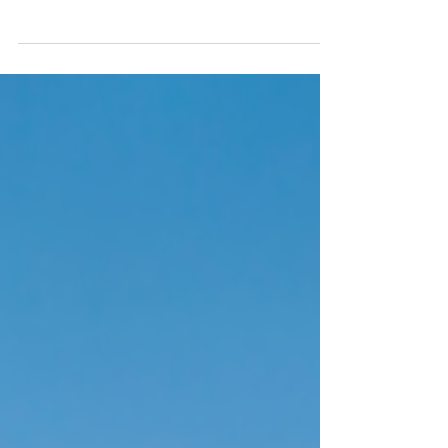
anunciar novidades, desde produtos inovadores
até conquistas impressionantes da sua
empresa....