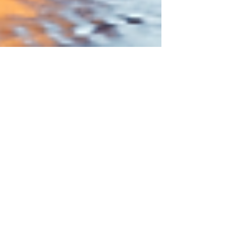
Comprinhas da China
🛒 A Amazon está inovando no mercado de e-
commerce! Inspirada no sucesso das
plataformas chinesas, a gigante do comércio
eletrônico...