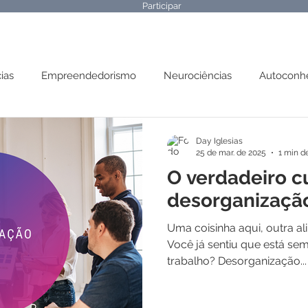
Participar
ias
Empreendedorismo
Neurociências
Autoconh
 Mental
Parábolas
Day Iglesias
25 de mar. de 2025
1 min de
O verdadeiro c
desorganizaçã
Uma coisinha aqui, outra ali
Você já sentiu que está se
trabalho? Desorganização...