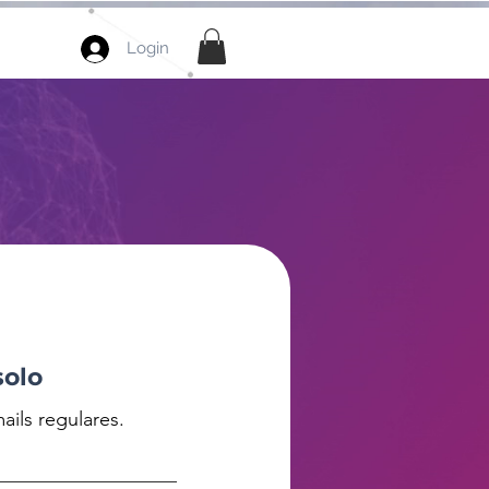
Login
solo
ails regulares.