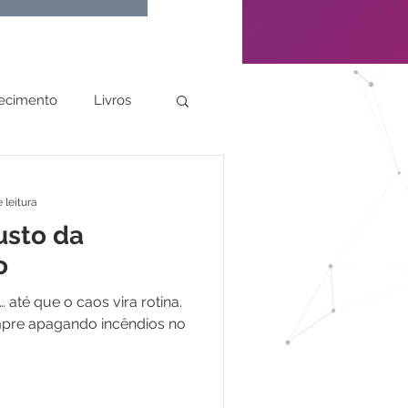
ecimento
Livros
 leitura
usto da
o
… até que o caos vira rotina.
mpre apagando incêndios no