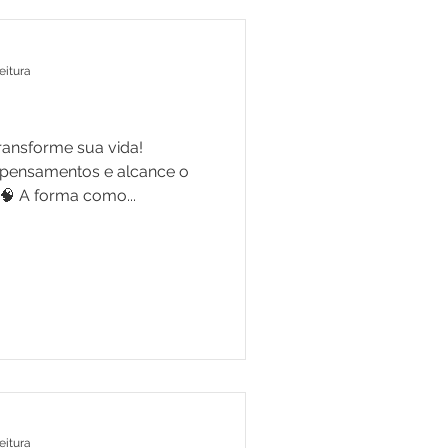
eitura
ransforme sua vida!
 pensamentos e alcance o
🧠 A forma como...
eitura