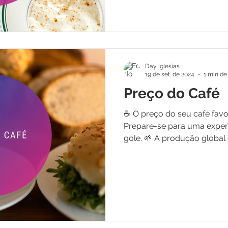
Day Iglesias
19 de set. de 2024
1 min de 
Preço do Café
☕ O preço do seu café favor
Prepare-se para uma experi
gole. 🌱 A produção global d