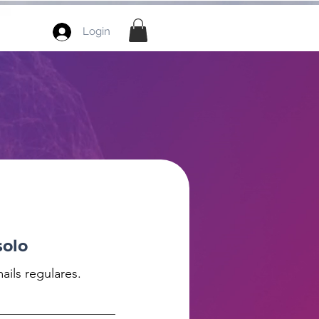
Login
solo
ails regulares.