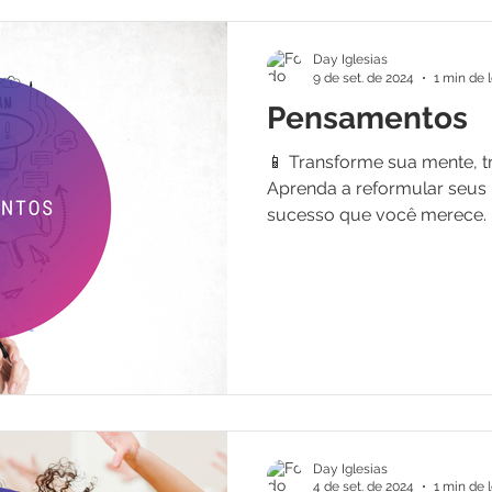
Day Iglesias
9 de set. de 2024
1 min de l
Pensamentos
📱 Transforme sua mente, t
Aprenda a reformular seus
sucesso que você merece. 
Day Iglesias
4 de set. de 2024
1 min de l