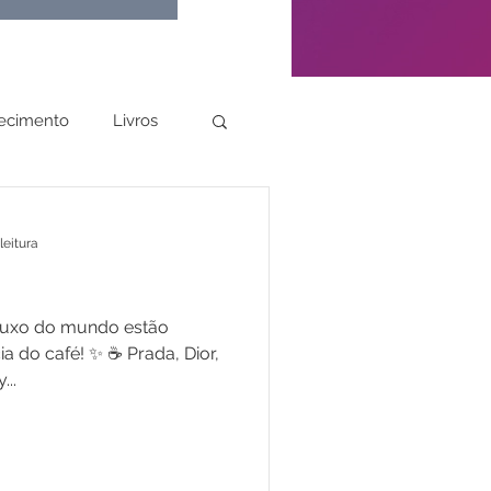
ecimento
Livros
leitura
 luxo do mundo estão
a do café! ✨ ☕️ Prada, Dior,
...