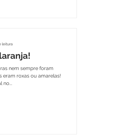
 leitura
laranja!
uras nem sempre foram
as eram roxas ou amarelas!
 no...