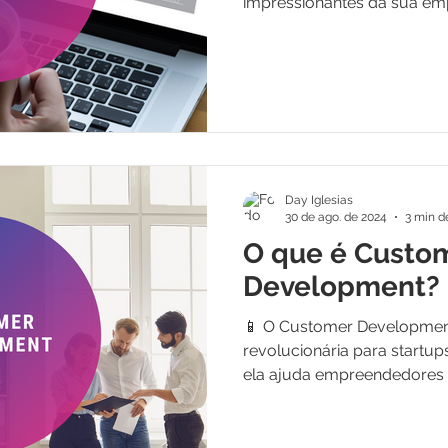
impressionantes da sua empr
Day Iglesias
30 de ago. de 2024
3 min de
O que é Custo
Development?
📱 O Customer Developmen
revolucionária para startups
ela ajuda empreendedores a 