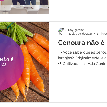
Day Iglesias
30 de ago. de 2024
1 min de
Cenoura não é 
🥕 Você sabia que as ceno
laranjas? Originalmente, el
🌱 Cultivadas na Ásia Central