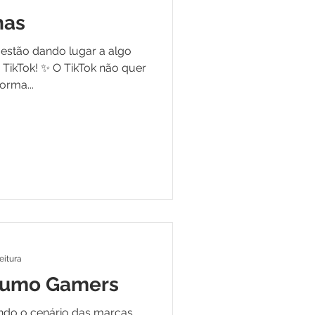
has
estão dando lugar a algo
TikTok! ✨ O TikTok não quer
orma...
eitura
sumo Gamers
ndo o cenário das marcas