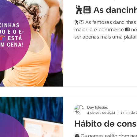
🕺🏻 As dancin
🕺🏻 As famosas dancinhas 
maior: o e-commerce 🛍 no 
ser apenas mais uma plataf
Day Iglesias
4 de set. de 2024
1 min de l
Hábito de con
🎮 Os games estão domina