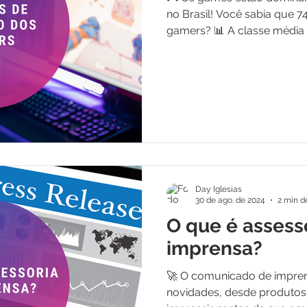
no Brasil! Você sabia que 7
gamers? 📊 A classe média li
Day Iglesias
30 de ago. de 2024
2 min de
O que é assess
imprensa?
🚀 O comunicado de impren
novidades, desde produtos