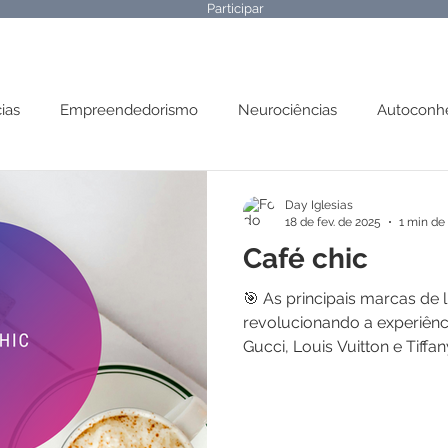
Participar
ias
Empreendedorismo
Neurociências
Autoconh
 Mental
Parábolas
Day Iglesias
18 de fev. de 2025
1 min de 
Café chic
🎯 As principais marcas de
revolucionando a experiênci
Gucci, Louis Vuitton e Tiffany