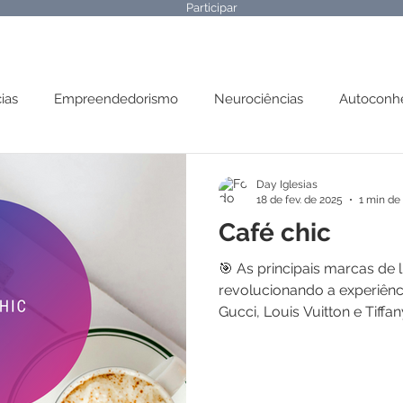
Participar
ias
Empreendedorismo
Neurociências
Autoconh
 Mental
Parábolas
Day Iglesias
18 de fev. de 2025
1 min de 
Café chic
🎯 As principais marcas de
revolucionando a experiênci
Gucci, Louis Vuitton e Tiffany