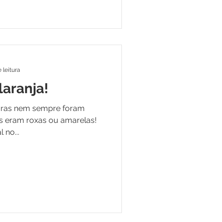
 leitura
laranja!
uras nem sempre foram
as eram roxas ou amarelas!
 no...