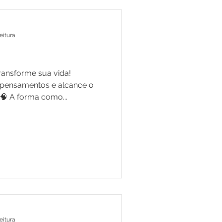
eitura
ransforme sua vida!
 pensamentos e alcance o
🧠 A forma como...
eitura