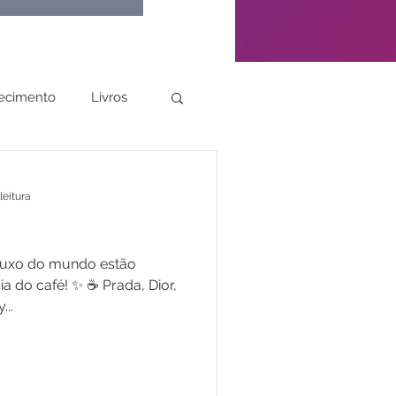
ecimento
Livros
leitura
 luxo do mundo estão
a do café! ✨ ☕️ Prada, Dior,
...