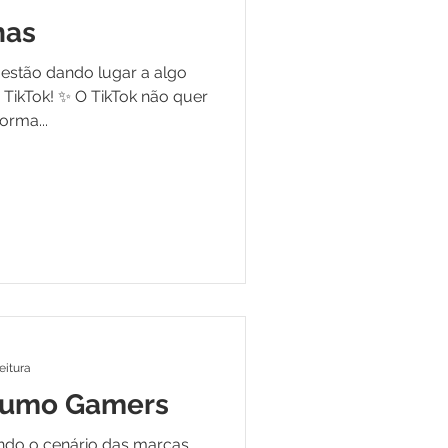
has
estão dando lugar a algo
TikTok! ✨ O TikTok não quer
orma...
eitura
sumo Gamers
ndo o cenário das marcas