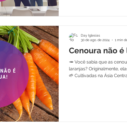
Day Iglesias
30 de ago. de 2024
1 min de
Cenoura não é 
🥕 Você sabia que as ceno
laranjas? Originalmente, el
🌱 Cultivadas na Ásia Central