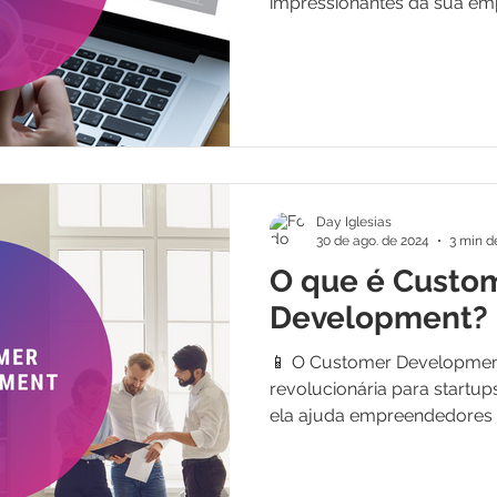
impressionantes da sua empr
Day Iglesias
30 de ago. de 2024
3 min de
O que é Custo
Development?
📱 O Customer Developmen
revolucionária para startups
ela ajuda empreendedores a 