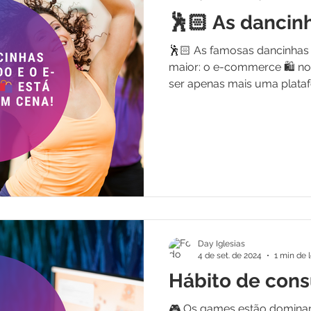
🕺🏻 As dancin
🕺🏻 As famosas dancinhas 
maior: o e-commerce 🛍 no 
ser apenas mais uma plataf
Day Iglesias
4 de set. de 2024
1 min de l
Hábito de con
🎮 Os games estão domina