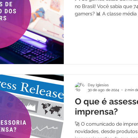
no Brasil! Você sabia que 7
gamers? 📊 A classe média li
Day Iglesias
30 de ago. de 2024
2 min de
O que é assess
imprensa?
🚀 O comunicado de impren
novidades, desde produtos