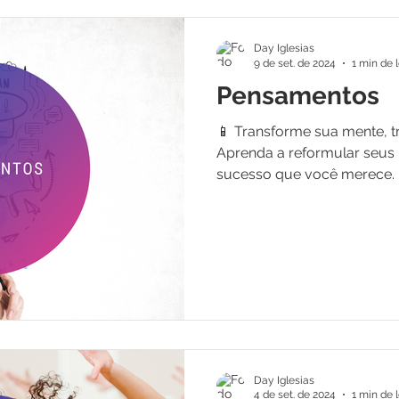
Day Iglesias
9 de set. de 2024
1 min de l
Pensamentos
📱 Transforme sua mente, t
Aprenda a reformular seus
sucesso que você merece. 
Day Iglesias
4 de set. de 2024
1 min de l