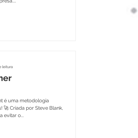
esa....
 leitura
mer
t é uma metodologia
! 🚀 Criada por Steve Blank,
evitar o...