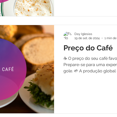
Day Iglesias
19 de set. de 2024
1 min de 
Preço do Café
☕ O preço do seu café favor
Prepare-se para uma experi
gole. 🌱 A produção global d