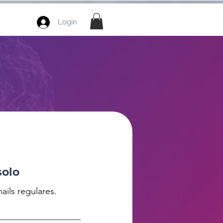
Login
solo
ails regulares.