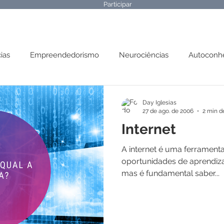
Participar
ias
Empreendedorismo
Neurociências
Autoconh
 Mental
Parábolas
Day Iglesias
27 de ago. de 2006
2 min de
Internet
A internet é uma ferramenta
oportunidades de aprendizad
mas é fundamental saber...