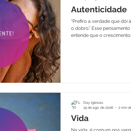
Autenticidade
“Prefiro a verdade que dói à
o dobro.” Esse pensament
entende que o crescimento..
Day Iglesias
19 de ago. de 2006
2 min de
Vida
Na vida, é comum nos ver