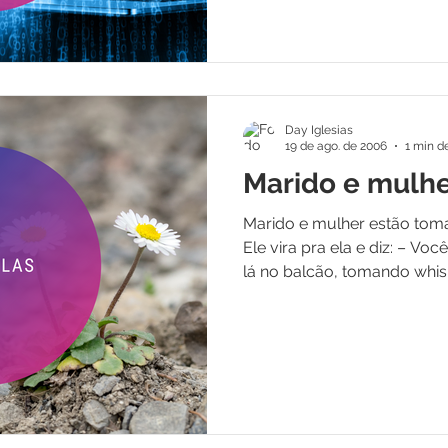
Day Iglesias
19 de ago. de 2006
1 min de
Marido e mulh
Marido e mulher estão tom
Ele vira pra ela e diz: – V
lá no balcão, tomando whisk