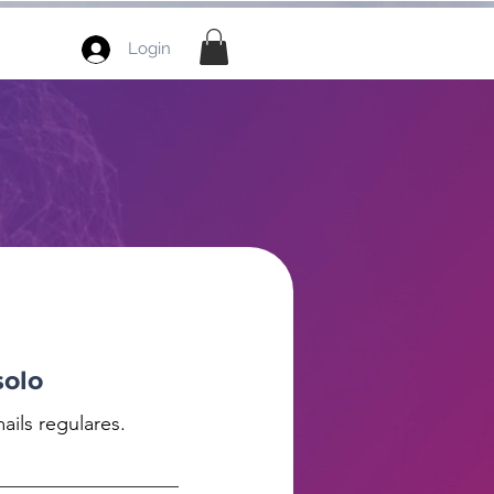
Login
solo
ails regulares.