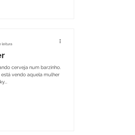
 leitura
er
ando cerveja num barzinho.
ocê está vendo aquela mulher
y...