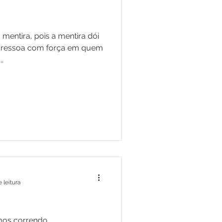
 mentira, pois a mentira dói
o ressoa com força em quem
.
 leitura
mos correndo